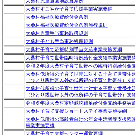
大桑村児童遊園地設置条例
大桑村すこやか子育て応援事業実施要綱
大桑村福祉医療費給付金条例
大桑村福祉医療費給付金条例施行規則
大桑村児童手当事務取扱規則
大桑村子ども手当事務処理規則
大桑村子育て応援特別手当支給事業実施要綱
大桑村子育て世帯臨時特例給付金支給事業実施要
令和２年度大桑村子育て世帯への臨時特別給付金
大桑村低所得の子育て世帯に対する子育て世帯生
（ひとり親世帯以外の低所得の子育て世帯分）支
大桑村低所得の子育て世帯に対する子育て世帯生
（ひとり親世帯以外の低所得の子育て世帯分）支
令和６年度大桑村定額減税補足給付金支給事務実
大桑村子育て支援ショートステイ事業実施要綱
大桑村低所得の高齢者向けの年金生活者等支援臨
事業実施要綱
大桑村子育て支援センター運営要綱