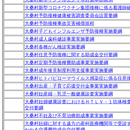
大桑村新型コロナワクチン集団接種に係る看護師
大桑村予防接種健康被害調査委員会設置要綱
大桑村予防接種事故災害補償規程
大桑村子どもインフルエンザ予防接種実施要綱
大桑村成人歯科健診事業実施要綱
大桑村各種がん検診実施要綱
大桑村任意予防接種に関する助成金交付要綱
大桑村定期予防接種費助成事業実施要綱
大桑村成年後見制度利用支援事業実施要綱
大桑村ヒトパピローマウイルス感染症に係る任意
大桑村出産・子育て応援交付金事業実施要綱
大桑村妊産婦・乳児一般健康診査実施要綱
大桑村妊婦健康診査におけるＨＴＬＶ－１抗体検
交付要綱
大桑村不妊及び不育治療助成事業実施要綱
大桑村妊婦に対する遠方の産科医療機関等で受診
かかる交通費助成金交付要綱