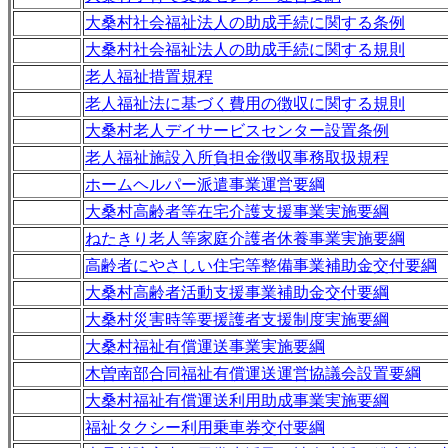
大桑村社会福祉法人の助成手続に関する条例
大桑村社会福祉法人の助成手続に関する規則
老人福祉措置規程
老人福祉法に基づく費用の徴収に関する規則
大桑村老人デイサービスセンター設置条例
老人福祉施設入所負担金徴収事務取扱規程
ホームヘルパー派遣事業運営要綱
大桑村高齢者等在宅介護支援事業実施要綱
ねたきり老人等家庭介護者休養事業実施要綱
高齢者にやさしい住宅等整備事業補助金交付要綱
大桑村高齢者活動支援事業補助金交付要綱
大桑村災害時等要援護者支援制度実施要綱
大桑村福祉有償運送事業実施要綱
木曽南部合同福祉有償運送運営協議会設置要綱
大桑村福祉有償運送利用助成事業実施要綱
福祉タクシー利用乗車券交付要綱