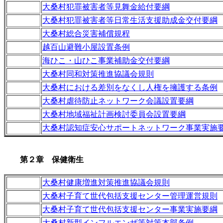
大桑村犯罪被害者等見舞金給付要綱
大桑村犯罪被害者等日常生活支援助成金交付要綱
大桑村総合災害補償規程
越百山避難小屋設置条例
海ひこ・山ひこ事業補助金交付要綱
大桑村同和対策推進協議会規則
大桑村における差別をなくし人権を擁護する条例
大桑村虐待防止ネットワーク会議設置要綱
大桑村地域福祉計画検討委員会設置要綱
大桑村認知症安心サポートネットワーク事業実施
第２章 保健衛生
大桑村健康増進対策推進協議会規則
大桑村子育て世代包括支援センター管理運営規則
大桑村子育て世代包括支援センター事業実施要綱
大桑村新型インフルエンザ等対策本部条例