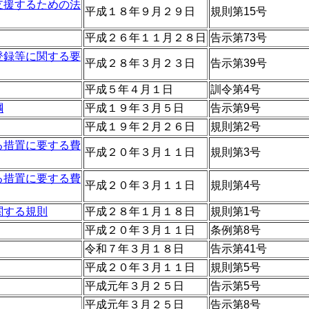
支援するための法
平成１８年９月２９日
規則第15号
平成２６年１１月２８日
告示第73号
登録等に関する要
平成２８年３月２３日
告示第39号
平成５年４月１日
訓令第4号
綱
平成１９年３月５日
告示第9号
平成１９年２月２６日
規則第2号
る措置に要する費
平成２０年３月１１日
規則第3号
る措置に要する費
平成２０年３月１１日
規則第4号
関する規則
平成２８年１月１８日
規則第1号
平成２０年３月１１日
条例第8号
令和７年３月１８日
告示第41号
平成２０年３月１１日
規則第5号
平成元年３月２５日
告示第5号
平成元年３月２５日
告示第8号