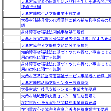
大桑村障害者の日常生活及び社会生活を総合的に
律施行規則
大桑村地域生活支援事業実施要綱
大桑村補装具費の代理受領に係る補装具事業者の
綱
身体障害者福祉法関係事務処理規程
大桑村障害程度区分認定審査情報取扱に関する要
大桑村障害者支援費支給に関する規則
知的障害者福祉法に基づくやむを得ない事由によ
用の徴収に関する規則
身体障害者福祉法に基づくやむを得ない事由によ
用の徴収に関する規則
大桑村基準該当障害福祉サービス事業者の登録に
大桑村地域活動支援センター設置条例
大桑村成年後見支援センター事業実施要綱
大桑村地域活動支援センター管理運営規則
在宅重度心身障害児訪問指導事業運営要綱
在宅重度心身障害者家庭介護者休養事業実施要綱