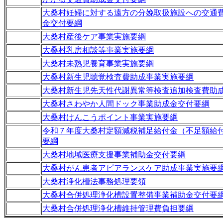
大桑村妊婦に対する遠方の分娩取扱施設への交通
金交付要綱
大桑村産後ケア事業実施要綱
大桑村乳房相談等事業実施要綱
大桑村未熟児養育事業実施要綱
大桑村新生児聴覚検査費助成事業実施要綱
大桑村新生児先天性代謝異常等検査追加検査費助
大桑村さわやか人間ドック事業助成金交付要綱
大桑村けんこうポイント事業実施要綱
令和７年度大桑村定額減税補足給付金（不足額給
要綱
大桑村地域医療支援事業補助金交付要綱
大桑村がん患者アピアランスケア助成事業実施要
大桑村浄化槽法事務処理要領
大桑村合併処理浄化槽設置整備事業補助金交付要
大桑村合併処理浄化槽維持管理費負担要綱