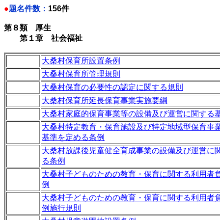
●
題名件数：
156件
第８類 厚生
第１章 社会福祉
大桑村保育所設置条例
大桑村保育所管理規則
大桑村保育の必要性の認定に関する規則
大桑村保育所延長保育事業実施要綱
大桑村家庭的保育事業等の設備及び運営に関する
大桑村特定教育・保育施設及び特定地域型保育事
基準を定める条例
大桑村放課後児童健全育成事業の設備及び運営に
る条例
大桑村子どものための教育・保育に関する利用者
例
大桑村子どものための教育・保育に関する利用者
例施行規則