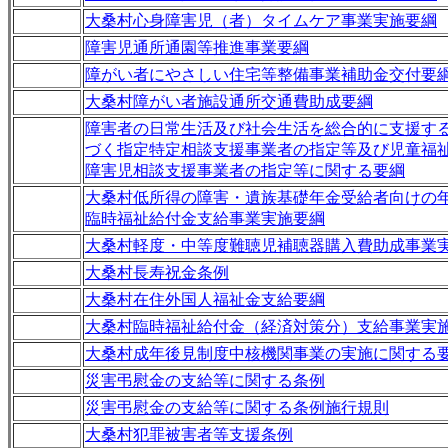
大桑村心身障害児（者）タイムケア事業実施要綱
障害児通所通園等推進事業要綱
障がい者にやさしい住宅等整備事業補助金交付要
大桑村障がい者施設通所交通費助成要綱
障害者の日常生活及び社会生活を総合的に支援す
づく指定特定相談支援事業者の指定等及び児童福
障害児相談支援事業者の指定等に関する要綱
大桑村低所得の障害・遺族基礎年金受給者向けの
臨時福祉給付金支給事業実施要綱
大桑村軽度・中等度難聴児補聴器購入費助成事業
大桑村長寿祝金条例
大桑村在住外国人福祉金支給要綱
大桑村臨時福祉給付金（経済対策分）支給事業実
大桑村成年後見制度中核機関事業の実施に関する
災害弔慰金の支給等に関する条例
災害弔慰金の支給等に関する条例施行規則
大桑村犯罪被害者等支援条例