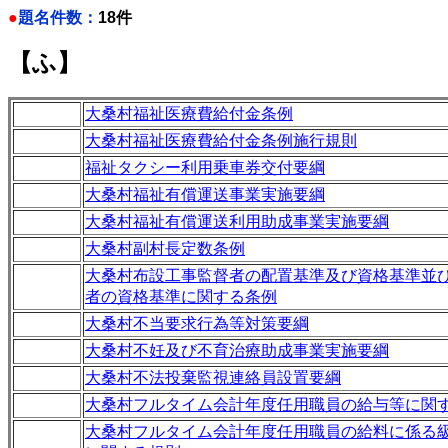
●
題名件数：
18件
【ふ】
大桑村福祉医療費給付金条例
大桑村福祉医療費給付金条例施行規則
福祉タクシー利用乗車券交付要綱
大桑村福祉有償運送事業実施要綱
大桑村福祉有償運送利用助成事業実施要綱
大桑村副村長定数条例
大桑村布設工事監督者の配置基準及び資格基準並
者の資格基準に関する条例
大桑村不当要求行為等対策要綱
大桑村不妊及び不育治療助成事業実施要綱
大桑村不法投棄監視連絡員設置要綱
大桑村フルタイム会計年度任用職員の給与等に関
大桑村フルタイム会計年度任用職員の給料に係る